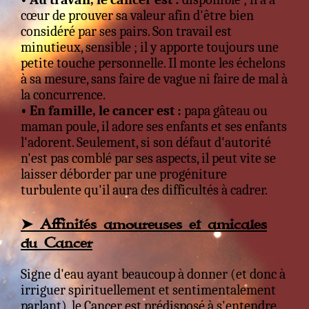
cœur de prouver sa valeur afin d'être bien
considéré par ses pairs. Son travail est
minutieux, sensible ; il y apporte toujours une
petite touche personnelle. Il monte les échelons
à sa mesure, sans faire de vague ni faire de mal à
la concurrence.
• En famille, le cancer est :
papa gâteau ou
maman poule, il adore ses enfants et ses enfants
l'adorent. Seulement, si son défaut d'autorité
n'est pas comblé par ses aspects, il peut vite se
laisser déborder par une progéniture
turbulente qu'il aura des difficultés à cadrer.
➤ Affinités amoureuses et amicales
du Cancer
Signe d'eau ayant beaucoup à donner (et donc à
irriguer spirituellement et sentimentalement
parlant), le Cancer est prédisposé à s'entendre