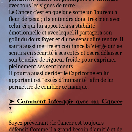
avec tous les signes de terre.
Le Cancer, c'est en quelque sorte un Taureau à
fleur de peau ; il s'entendra donc très bien avec
celui-ci qui lui apportera sa stabilité
émotionnelle et avec lequel il partagera son
goût du doux foyer et d'une sensualité tendre. Il
saura aussi mettre en confiance la Vierge qui se
sentira en sécurité à ses côtés et osera délaisser
son bouclier de rigueur froide pour exprimer
pleinement ses sentiments.
Il pourra aussi dérider le Capricorne en lui
apportant cet "excès d'humanité" afin de lui
permettre de combler ce manque.
➤ Comment interagir avec un Cancer
?
Soyez prévenant : le Cancer est toujours
défensif. Comme il a grand besoin d'amitié et de