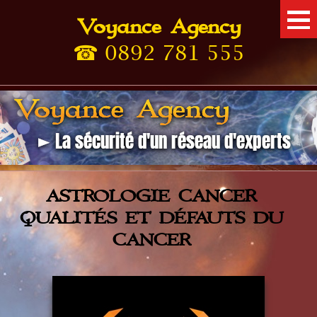
Voyance Agency
Tarots
☎ 0892 781 555
Astrologie
Numérologie
Paranormal
Voyance
ASTROLOGIE CANCER
QUALITÉS ET DÉFAUTS DU
CANCER