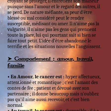
croyant se protéger, il entretient son malheur
puisque sans l'amour et le regard des autres, il
se perd. De nature méfiante, sa peur d'être
blessé ou mal considéré peut le rendre
susceptible, médisant ou amer. Il n'aime pas la
vulgarité, il n'aime pas les gens qui prennent
toute la place, lui qui pourtant sait si bien se
faire tout petit. L'idée d'être abandonné le
terrifie et les situations nouvelles l'angoissent.
➤ Comportement : amour, travail,
famille
• En Amour, le cancer est :
hyper affectueux,
attentionné et romantique ; c'est l'amant des
contes de fée ; patient et dévoué avec son
partenaire ; il donne beaucoup mais n'oubliez
pas qu'il aime aussi recevoir, et c'est bien
normal.
• Au travail, le cancer est :
disponible ; il à a