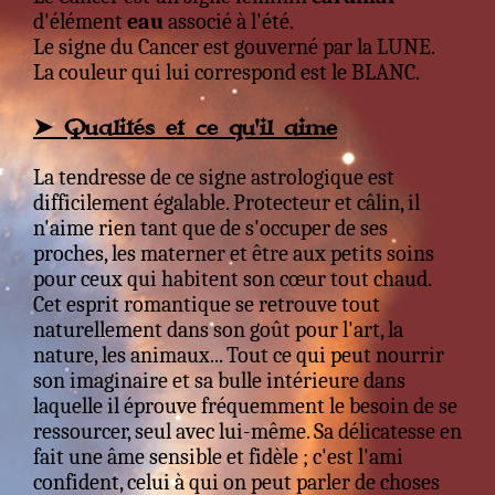
d'élément
eau
associé à l'été.
Le signe du Cancer est gouverné par la LUNE.
La couleur qui lui correspond est le BLANC.
➤ Qualités et ce qu'il aime
La tendresse de ce signe astrologique est
difficilement égalable. Protecteur et câlin, il
n'aime rien tant que de s'occuper de ses
proches, les materner et être aux petits soins
pour ceux qui habitent son cœur tout chaud.
Cet esprit romantique se retrouve tout
naturellement dans son goût pour l'art, la
nature, les animaux... Tout ce qui peut nourrir
son imaginaire et sa bulle intérieure dans
laquelle il éprouve fréquemment le besoin de se
ressourcer, seul avec lui-même. Sa délicatesse en
fait une âme sensible et fidèle ; c'est l'ami
confident, celui à qui on peut parler de choses