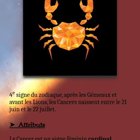
e
4
signe du zodiaque, après les Gémeaux et
avant les Lions, les Cancers naissent entre le 21
juin et le 22 juillet.
➤ Attributs
Le Cancer est un signe féminin
cardinal