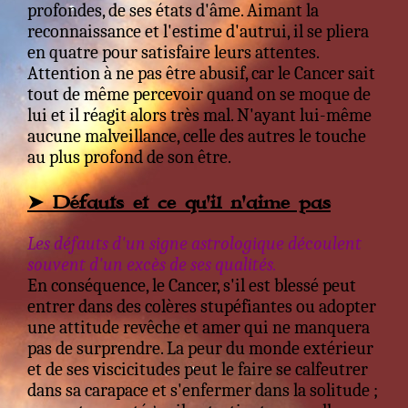
profondes, de ses états d'âme. Aimant la
reconnaissance et l'estime d'autrui, il se pliera
en quatre pour satisfaire leurs attentes.
Attention à ne pas être abusif, car le Cancer sait
tout de même percevoir quand on se moque de
lui et il réagit alors très mal. N'ayant lui-même
aucune malveillance, celle des autres le touche
au plus profond de son être.
➤ Défauts et ce qu'il n'aime pas
Les défauts d'un signe astrologique découlent
souvent d'un excès de ses qualités.
En conséquence, le Cancer, s'il est blessé peut
entrer dans des colères stupéfiantes ou adopter
une attitude revêche et amer qui ne manquera
pas de surprendre. La peur du monde extérieur
et de ses viscicitudes peut le faire se calfeutrer
dans sa carapace et s'enfermer dans la solitude ;