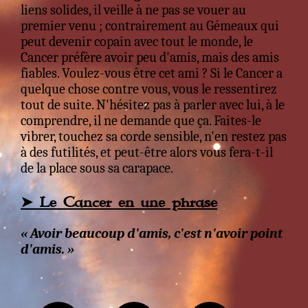
liens solides, il veille à ne pas se vouer au
premier venu ; contrairement au Gémeaux qui
peut devenir copain avec tout le monde, le
Cancer préfère avoir peu d'amis, mais des amis
fiables. Voulez-vous être cet ami ? Si le Cancer a
quelque chose contre vous, vous le ressentirez
tout de suite. N'hésitez pas à parler avec lui, à le
comprendre, il ne demande que ça. Faites-le
vibrer, touchez sa corde sensible, n'en restez pas
à des futilités, et peut-être alors vous fera-t-il
de la place sous sa carapace.
➤ Le Cancer en une phrase
« Avoir beaucoup d'amis, c'est n'avoir point
d'amis. »