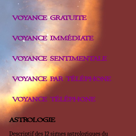
VOYANCE GRATUITE
VOYANCE IMMÉDIATE
VOYANCE SENTIMENTALE
VOYANCE PAR TÉLÉPHONE
VOYANCE TÉLÉPHONE
ASTROLOGIE
Descriptif des 12 signes astrologiques du