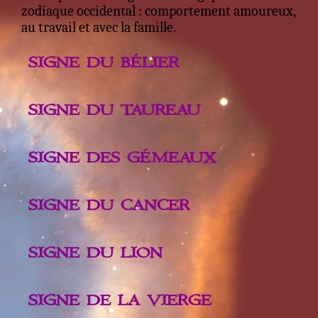
zodiaque occidental : comportement amoureux,
au travail et avec la famille.
SIGNE DU BÉLIER
SIGNE DU TAUREAU
SIGNE DES GÉMEAUX
SIGNE DU CANCER
SIGNE DU LION
SIGNE DE LA VIERGE