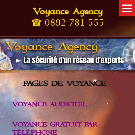
Voyance Agency
Tarots
☎ 0892 781 555
Astrologie
Numérologie
Paranormal
Voyance
PAGES DE VOYANCE
VOYANCE AUDIOTEL
VOYANCE GRATUIT PAR
TÉLÉPHONE