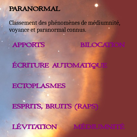
PARANORMAL
Classement des phénomènes de médiumnité,
voyance et paranormal connus.
APPORTS
BILOCATION
ÉCRITURE AUTOMATIQUE
ECTOPLASMES
ESPRITS, BRUITS (RAPS)
LÉVITATION
MÉDIUMNITÉ